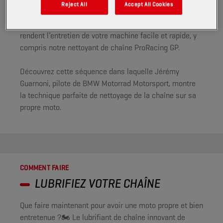
Reject All
Accept All Cookies
temps à sillonner les routes ?
Nos produits d’entretien haut de gamme pour motos
rendent l’entretien de votre machine facile et rapide, y
compris notre nettoyant de chaîne ProRacing GP.
Découvrez cette séquence dans laquelle Jérémy
Guarnoni, pilote de BMW Motorrad Motorsport, montre
la technique parfaite de nettoyage de la chaîne sur sa
propre moto.
COMMENT FAIRE
LUBRIFIEZ VOTRE CHAÎNE
Que faire maintenant pour avoir une moto propre et bien
entretenue ?🏍️ Le lubrifiant de chaîne innovant de