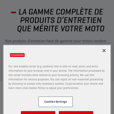
LA GAMME COMPLÈTE DE
PRODUITS D’ENTRETIEN
QUE MÉRITE VOTRE MOTO
Nos produits d’entretien haut de gamme pour motos rendent
l’entretien de votre machine facile et rapide.
Découvrez ci-dessous comment les pilotes de l’usine BMW
Motorrad utilisent nos produits pour maintenir leur moto en
Our site enables script (e.g. cookies) that is able to read, store, and write
parfait état.
information on your browser and in your device. The information processed by
this script includes data related to your browsing activity. We use this
information for various purposes. You can reject all non-essential processing
by choosing to accept only necessary cookies. To personalize your choice and
learn more click Cookie Policy to adjust your preferences.
COMMENT FAIRE
NETTOYEZ LA CHAÎNE DE VOTRE
MOTO
Cookies Settings
Envie de passer moins de temps à nettoyer et plus de