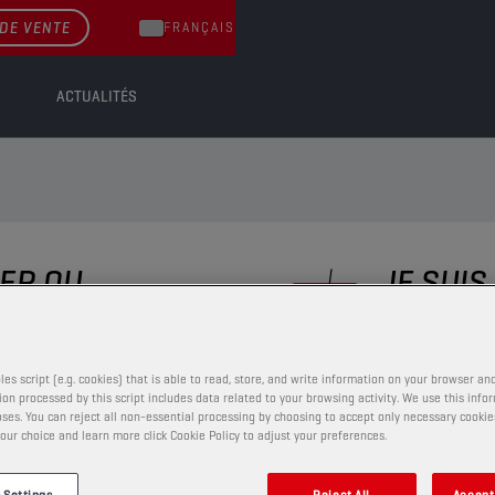
DE VENTE
FRANÇAIS
ACTUALITÉS
IER OU
JE SUIS
E ?
Nous aimerions mieux comp
nous et notre équipe vous r
a volontiers à toutes vos
les script (e.g. cookies) that is able to read, store, and write information on your browser and
ts.
on processed by this script includes data related to your browsing activity. We use this info
ses. You can reject all non-essential processing by choosing to accept only necessary cookie
our choice and learn more click Cookie Policy to adjust your preferences.
VENTE
 Settings
Reject All
Accept 