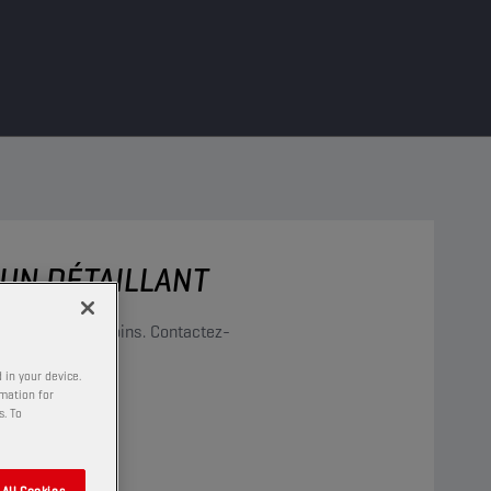
 UN DÉTAILLANT
rendre vos besoins. Contactez-
épondra !
 in your device.
rmation for
s. To
All Cookies