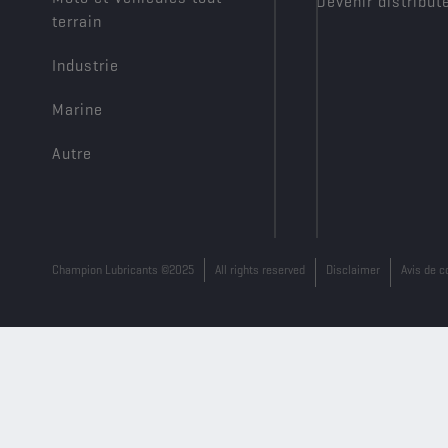
Devenir distribut
terrain
Industrie
Marine
Autre
Champion Lubricants ©2025
All rights reserved
Disclaimer
Avis de c