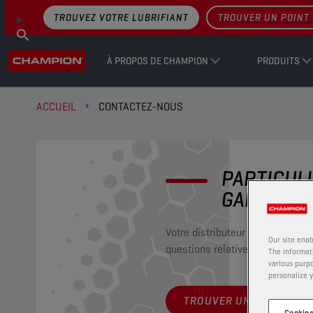
TROUVEZ VOTRE LUBRIFIANT
TROUVER UN POINT 
À PROPOS DE CHAMPION
PRODUITS
ACCUEIL
CONTACTEZ-NOUS
PARTICUL
GARAGIST
Votre distributeur local répondr
Our site enab
questions relatives à nos produi
The informati
various purpo
personalize y
TROUVER UN POINT DE 
Cookies