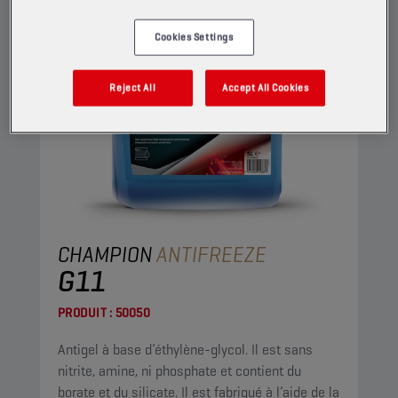
Cookies Settings
Reject All
Accept All Cookies
CHAMPION
ANTIFREEZE
G11
PRODUIT :
50050
Antigel à base d’éthylène-glycol. Il est sans
nitrite, amine, ni phosphate et contient du
borate et du silicate. Il est fabriqué à l’aide de la