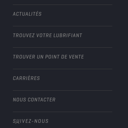
Technologie
Agriculture
ACTUALITÉS
Véhicules légers
Partenariats dans les sports mécaniques
Jardinage
Motos
Boostez votre activité
Moto et Véhicules tout-terrain
TROUVEZ VOTRE LUBRIFIANT
Poids lourds
Devenir distributeur
Industrie
TROUVER UN POINT DE VENTE
Marine
Autre
CARRIÈRES
NOUS CONTACTER
SUIVEZ-NOUS
info@championlubes.com