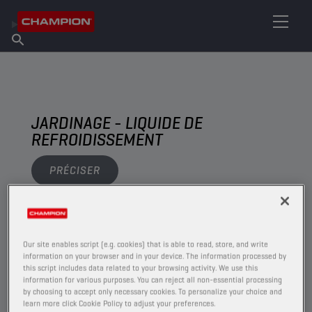
TROUVEZ VOTRE LUBRIFIANT
Trouver un point de vente
À propos de Champion
Produits
français
Actualités
JARDINAGE - LIQUIDE DE
REFROIDISSEMENT
PRÉCISER
AFFICHER
Our site enables script (e.g. cookies) that is able to read, store, and write
LIQUIDE DE REFROIDISSEMENT
information on your browser and in your device. The information processed by
this script includes data related to your browsing activity. We use this
information for various purposes. You can reject all non-essential processing
by choosing to accept only necessary cookies. To personalize your choice and
learn more click Cookie Policy to adjust your preferences.