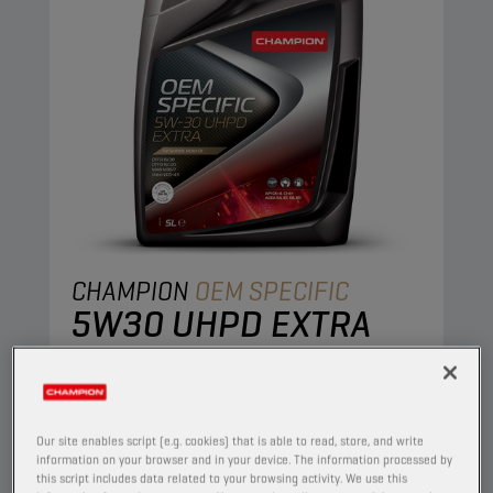
CHAMPION
OEM SPECIFIC
5W30 UHPD EXTRA
PRODUIT :
65622
Huile moteur synthétique avec une stabilité à
l'oxydation et une résistance à l'aération
Our site enables script (e.g. cookies) that is able to read, store, and write
améliorées. Haute résistance au cisaillement et
information on your browser and in your device. The information processed by
this script includes data related to your browsing activity. We use this
préservation de ses propriétés exceptionnelles