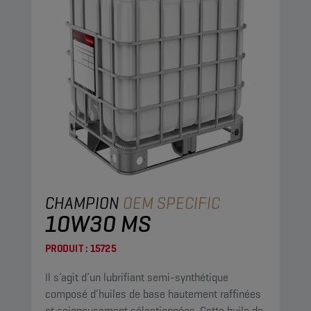
CHAMPION
OEM SPECIFIC
10W30 MS
PRODUIT :
15725
Il s’agit d’un lubrifiant semi-synthétique
composé d’huiles de base hautement raffinées
et soigneusement sélectionnées. Cette huile de