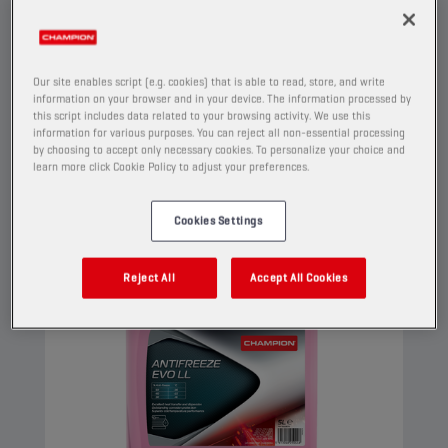
OAT, pour les moteurs modernes hautes
performances. Ce concentré de liquide de
refroidissement G12 evo peut être utilisé dans
Our site enables script (e.g. cookies) that is able to read, store, and write
des applications G13, G12++, G12+ et G11.
Afficher
information on your browser and in your device. The information processed by
this script includes data related to your browsing activity. We use this
information for various purposes. You can reject all non-essential processing
by choosing to accept only necessary cookies. To personalize your choice and
learn more click Cookie Policy to adjust your preferences.
LIQUIDE DE REFROIDISSEMENT
Cookies Settings
Reject All
Accept All Cookies