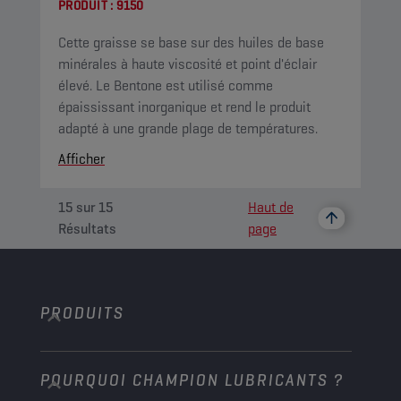
PRODUIT :
9150
Cette graisse se base sur des huiles de base
minérales à haute viscosité et point d'éclair
élevé. Le Bentone est utilisé comme
épaississant inorganique et rend le produit
adapté à une grande plage de températures.
Afficher
15
sur
15
Haut de
Résultats
page
PRODUITS
POURQUOI CHAMPION LUBRICANTS ?
Voitures de tourisme