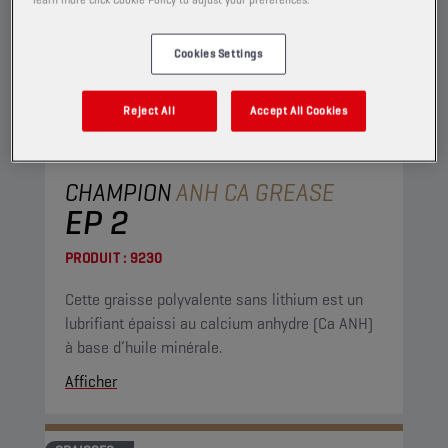
Cookies Settings
Reject All
Accept All Cookies
CHAMPION
ANH CA GREASE
EP 2
PRODUIT :
9230
Cette graisse polyvalente sans lithium est un
lubrifiant épaissi au calcium anhydre (Ca ANH)
à base d’huile minérale.
Afficher