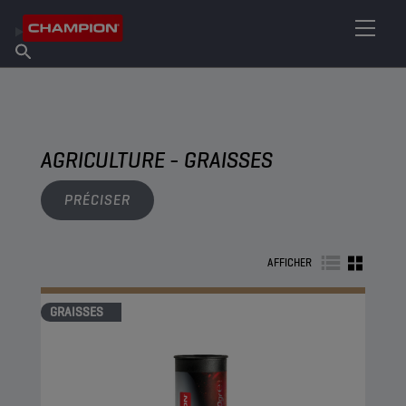
TROUVEZ VOTRE LUBRIFIANT
Trouver un point de vente
À propos de Champion
Produits
français
Actualités
AGRICULTURE - GRAISSES
PRÉCISER
AFFICHER
GRAISSES