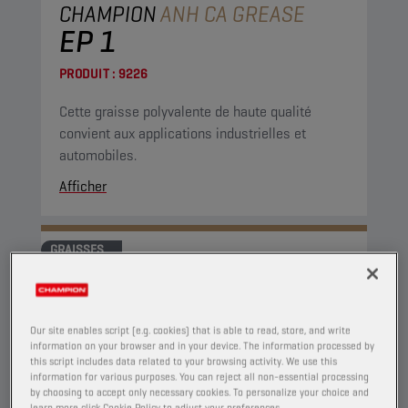
CHAMPION
ANH CA GREASE
EP 1
PRODUIT :
9226
Cette graisse polyvalente de haute qualité
convient aux applications industrielles et
automobiles.
Afficher
GRAISSES
Our site enables script (e.g. cookies) that is able to read, store, and write
information on your browser and in your device. The information processed by
this script includes data related to your browsing activity. We use this
information for various purposes. You can reject all non-essential processing
by choosing to accept only necessary cookies. To personalize your choice and
learn more click Cookie Policy to adjust your preferences.