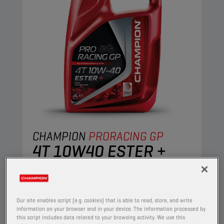
CHAMPION
PRORACING GP
4T 10W40 ESTER +
PRODUIT :
29153
Cette huile moteur entièrement synthétique
convient aux besoins des motos à quatre temps
Our site enables script (e.g. cookies) that is able to read, store, and write
information on your browser and in your device. The information processed by
les plus exigeantes. Sa technologie Ester+
this script includes data related to your browsing activity. We use this