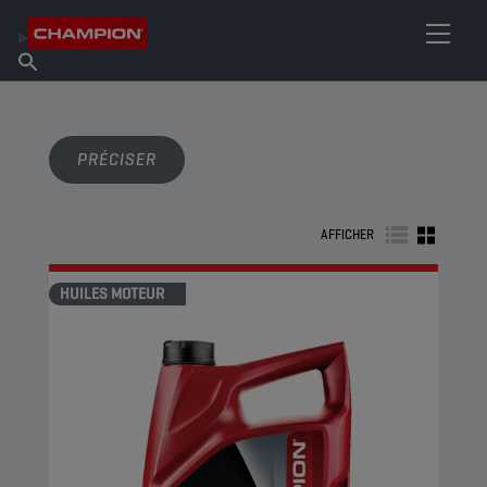
TROUVEZ VOTRE LUBRIFIANT
Trouver un point de vente
À propos de Champion
Produits
français
Actualités
PRÉCISER
AFFICHER
HUILES MOTEUR