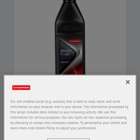
CHAMPION
BRAKE FLUID
Our site enables script (e.g. cookies) that is able to read, store, and write
DOT 5.1
information on your browser and in your device. The information processed by
this script includes data related to your browsing activity. We use this
PRODUIT :
5038
information for various purposes. You can reject all non-essential processing
by choosing to accept only necessary cookies. To personalize your choice and
learn more click Cookie Policy to adjust your preferences.
Ce liquide de frein synthétique est conçu pour
les systèmes de freinage hydrauliques