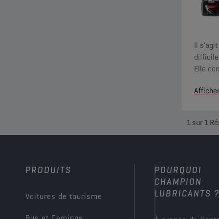
Il s'ag
difficil
Elle co
perçage
Affiche
1
sur
1
Ré
PRODUITS
POURQUOI
CHAMPION
LUBRICANTS 
Voitures de tourisme
Bus et Camions