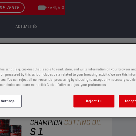
DE VENTE
FRANÇAIS
ACTUALITÉS
UPE
les script (e.g. cookies) that is able to read, store, and write information on your browser and
on processed by this script includes data related to your browsing activity. We use this info
ses. You can reject all non-essential processing by choosing to accept only necessary cookie
our choice and learn more click Cookie Policy to adjust your preferences.
 Settings
Reject All
Accept 
HUILES DE COUPE
CHAMPION
CUTTING OIL
S 1