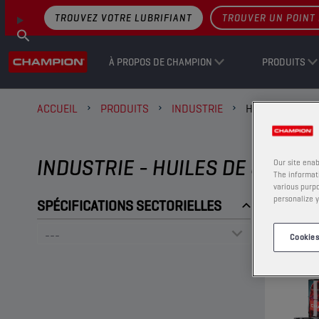
TROUVEZ VOTRE LUBRIFIANT
TROUVER UN POINT 
À PROPOS DE CHAMPION
PRODUITS
ACCUEIL
PRODUITS
INDUSTRIE
HUILES DE CO
INDUSTRIE - HUILES DE COUPE
Our site enab
The informati
various purpo
personalize y
SPÉCIFICATIONS SECTORIELLES
Cookies