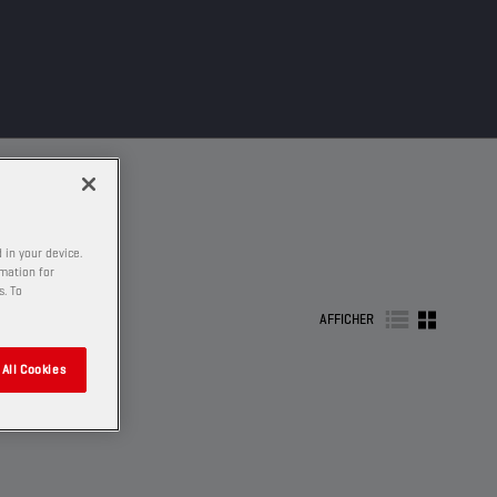
 in your device.
rmation for
s. To
AFFICHER
All Cookies