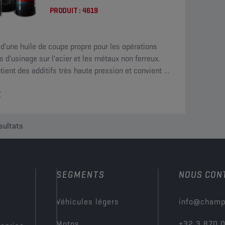
PRODUIT :
4619
it d'une huile de coupe propre pour les opérations
es d'usinage sur l'acier et les métaux non ferreux.
ntient des additifs très haute pression et convient au
, piquage et meulage.
r
sultats
SEGMENTS
NOUS CON
?
Véhicules légers
info@champ
Motos
+32 3 870 