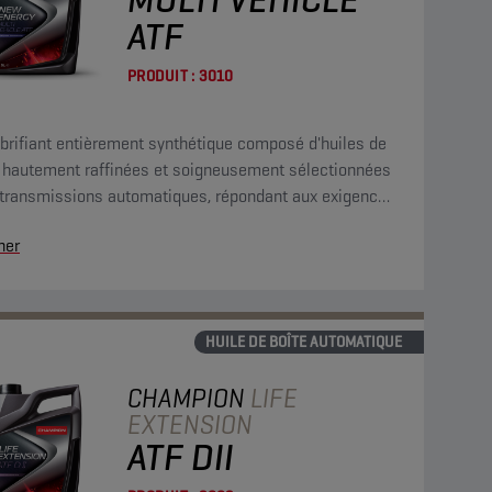
ATF
PRODUIT :
3010
brifiant entièrement synthétique composé d'huiles de
 hautement raffinées et soigneusement sélectionnées
 transmissions automatiques, répondant aux exigences
 majorité des constructeurs américains, japonais et
her
péens.
HUILE DE BOÎTE AUTOMATIQUE
CHAMPION
LIFE
EXTENSION
ATF DII