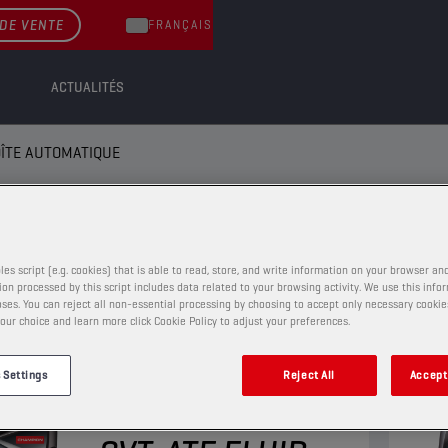
DE VENTE
FRANÇAIS
ACTUALITÉS
OÎTE AUTOMATIQUE
E AUTOMATIQUE
les script (e.g. cookies) that is able to read, store, and write information on your browser and
on processed by this script includes data related to your browsing activity. We use this info
ses. You can reject all non-essential processing by choosing to accept only necessary cookie
our choice and learn more click Cookie Policy to adjust your preferences.
HUILE DE BOÎTE AUTOMATIQUE
 Settings
Reject All
Accept 
CHAMPION
ECO FLOW