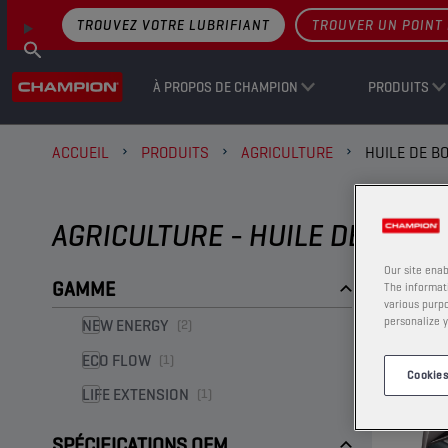
TROUVEZ VOTRE LUBRIFIANT
TROUVER UN POINT 
À PROPOS DE CHAMPION
PRODUITS
ACCUEIL
PRODUITS
AGRICULTURE
HUILE DE B
AGRICULTURE - HUILE DE BOÎT
Our site enab
GAMME
The informati
various purpo
personalize y
NEW ENERGY
(2)
ECO FLOW
(1)
Cookies
LIFE EXTENSION
(1)
SPÉCIFICATIONS OEM