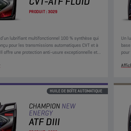
CVT-ATF FLUID
PRODUIT :
3029
it d’un lubrifiant multifonctionnel 100 % synthèse qui
Un lu
onçu pour les transmissions automatiques CVT et à
base
et
pour
actéristiques de frottement stables.
de la
r
Affic
euro
HUILE DE BOÎTE AUTOMATIQUE
CHAMPION
NEW
ENERGY
ATF DIII