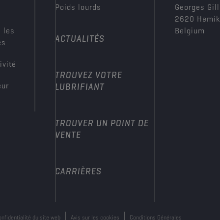
Poids lourds
Georges Gill
2620 Hemi
 les
Belgium
ACTUALITÉS
es
ivité
TROUVEZ VOTRE
eur
LUBRIFIANT
TROUVER UN POINT DE
VENTE
CARRIÈRES
onfidentialité du site web
Avis sur les cookies
Conditions Générales