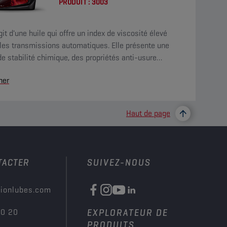
PRODUIT :
3003
agit d'une huile qui offre un index de viscosité élevé
 les transmissions automatiques. Elle présente une
e stabilité chimique, des propriétés anti-usure
orées et une excellente résistance au vieillissement.
her
Haut de page
TACTER
SUIVEZ-NOUS
ionlubes.com
00 20
EXPLORATEUR DE
PRODUITS