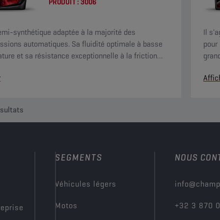
PRODUIT :
3006
emi-synthétique adaptée à la majorité des
Il s'
ssions automatiques. Sa fluidité optimale à basse
pour
ture et sa résistance exceptionnelle à la friction
grand
ent de passer les vitesses en douceur et offrent un
améli
r
Affic
onfort de conduite.
sultats
SEGMENTS
NOUS CON
?
Véhicules légers
info@champ
Motos
+32 3 870 
reprise