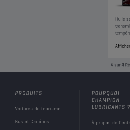
Huile s
transmi
tempéra
permett
Affiche
grand c
4
sur
4
Ré
PRODUITS
POURQUOI
CHAMPION
LUBRICANTS 
Voitures de tourisme
Bus et Camions
À propos de l’ent