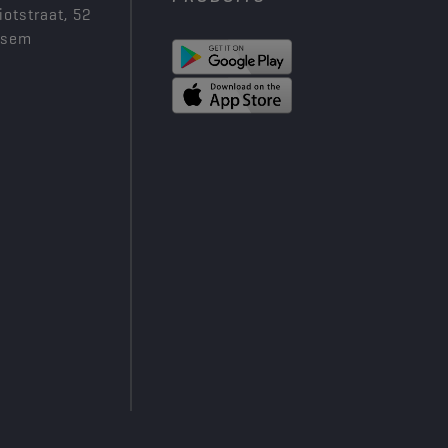
iotstraat, 52
ksem