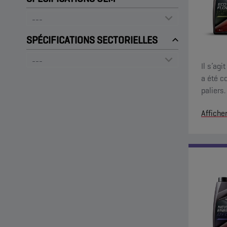
SPÉCIFICATIONS SECTORIELLES
Il s’ag
a été c
paliers. Il offre une protection anti-usure exceptionnelle 
des car
Affiche