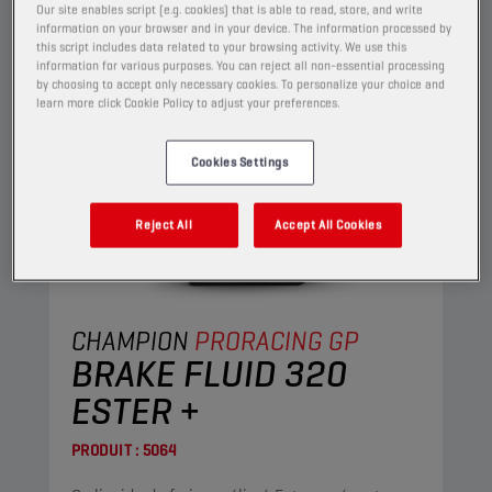
Our site enables script (e.g. cookies) that is able to read, store, and write
information on your browser and in your device. The information processed by
this script includes data related to your browsing activity. We use this
information for various purposes. You can reject all non-essential processing
by choosing to accept only necessary cookies. To personalize your choice and
learn more click Cookie Policy to adjust your preferences.
Cookies Settings
Reject All
Accept All Cookies
CHAMPION
PRORACING GP
BRAKE FLUID 320
ESTER +
PRODUIT :
5064