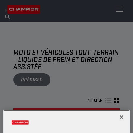
TROUVEZ VOTRE LUBRIFIANT
Trouver un point de vente
À propos de Champion
Produits
français
Actualités
MOTO ET VÉHICULES TOUT-TERRAIN
- LIQUIDE DE FREIN ET DIRECTION
ASSISTÉE
PRÉCISER
AFFICHER
LIQUIDE DE FREIN ET DIRECTION ASSISTÉE