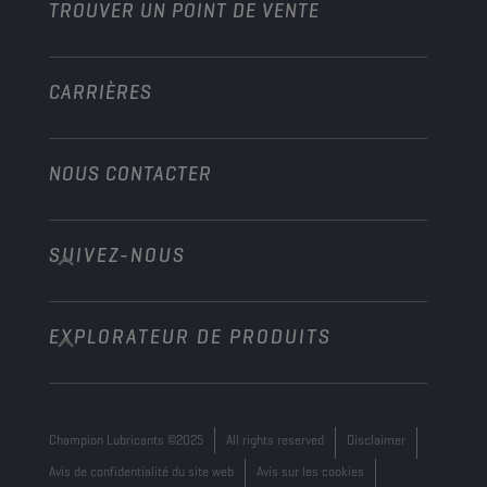
TROUVER UN POINT DE VENTE
Marine
Autre
CARRIÈRES
NOUS CONTACTER
SUIVEZ-NOUS
info@championlubes.com
+32 3 870 00 20
EXPLORATEUR DE PRODUITS
Georges Gilliotstraat, 52 2620 Hemiksem
Belgium
Champion Lubricants ©2025
All rights reserved
Disclaimer
Avis de confidentialité du site web
Avis sur les cookies