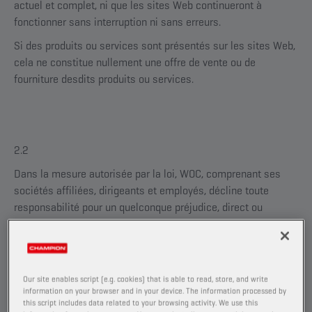
actuel et complet, ni que les sites Web continueront à
fonctionner sans interruption ni sans erreurs.
Si des produits ou services sont présentés sur les sites Web,
cela ne constitue nullement une offre de vente ou de
fourniture desdits produits ou services.
2.2
Dans la mesure autorisée par la loi, WOC, comprenant ses
sociétés affiliées, dirigeants et employés, décline toute
responsabilité pour un quelconque préjudice, direct ou
indirect, causé de quelque façon que ce soit par et/ou
résultant de l’utilisation des sites Web ou de tout autre site
en lien avec lesdits sites Web.
Our site enables script (e.g. cookies) that is able to read, store, and write
information on your browser and in your device. The information processed by
this script includes data related to your browsing activity. We use this