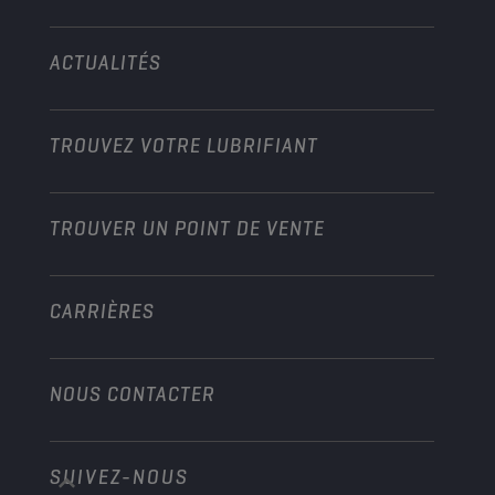
Technologie
Agriculture
ACTUALITÉS
Véhicules légers
Partenariats dans les sports mécaniques
Jardinage
Motos
Boostez votre activité
Moto et Véhicules tout-terrain
TROUVEZ VOTRE LUBRIFIANT
Poids lourds
Devenir distributeur
Industrie
TROUVER UN POINT DE VENTE
Marine
Autre
CARRIÈRES
NOUS CONTACTER
SUIVEZ-NOUS
info@championlubes.com