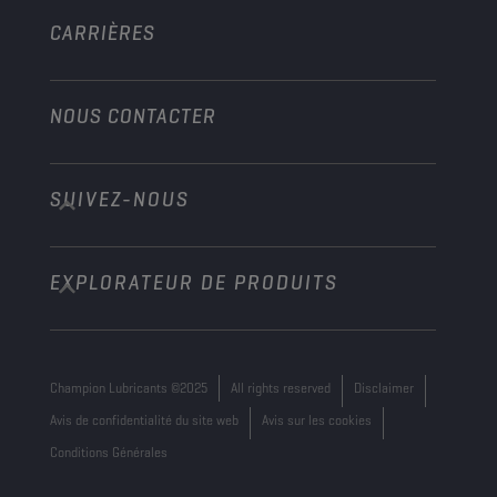
Autre
CARRIÈRES
NOUS CONTACTER
SUIVEZ-NOUS
info@championlubes.com
+32 3 870 00 20
EXPLORATEUR DE PRODUITS
Georges Gilliotstraat, 52 2620 Hemiksem
Belgium
Champion Lubricants ©2025
All rights reserved
Disclaimer
Avis de confidentialité du site web
Avis sur les cookies
Conditions Générales