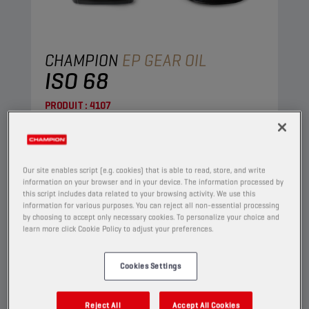
CHAMPION
EP GEAR OIL
ISO 68
PRODUIT :
4107
Il s'agit d'une huile très haute pression pour les
engrenages industriels. Elle contient des
additifs haute pression basés sur des
Our site enables script (e.g. cookies) that is able to read, store, and write
composés de soufre et de phosphore qui
information on your browser and in your device. The information processed by
this script includes data related to your browsing activity. We use this
réduisent sensiblement le frottement et
information for various purposes. You can reject all non-essential processing
empêchent l'usure.
by choosing to accept only necessary cookies. To personalize your choice and
learn more click Cookie Policy to adjust your preferences.
Afficher
Cookies Settings
HUILES POUR ENGRENAGES INDUSTRIELS
Reject All
Accept All Cookies