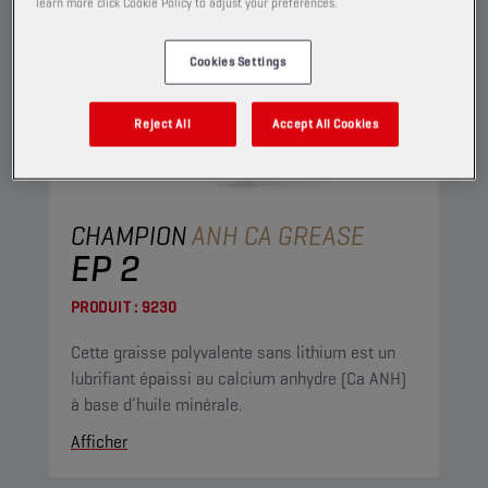
learn more click Cookie Policy to adjust your preferences.
Cookies Settings
Reject All
Accept All Cookies
CHAMPION
ANH CA GREASE
EP 2
PRODUIT :
9230
Cette graisse polyvalente sans lithium est un
lubrifiant épaissi au calcium anhydre (Ca ANH)
à base d’huile minérale.
Afficher