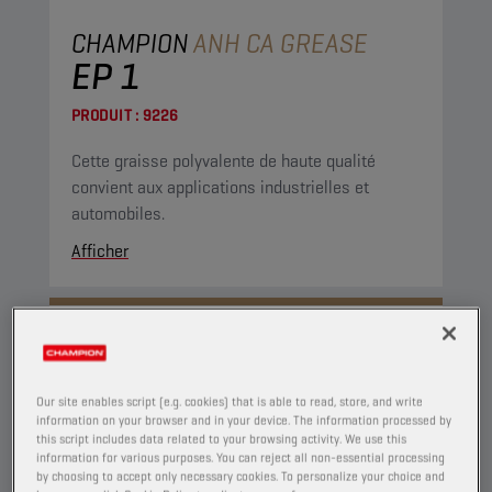
CHAMPION
ANH CA GREASE
EP 1
PRODUIT :
9226
Cette graisse polyvalente de haute qualité
convient aux applications industrielles et
automobiles.
Afficher
GRAISSES
Our site enables script (e.g. cookies) that is able to read, store, and write
information on your browser and in your device. The information processed by
this script includes data related to your browsing activity. We use this
information for various purposes. You can reject all non-essential processing
by choosing to accept only necessary cookies. To personalize your choice and