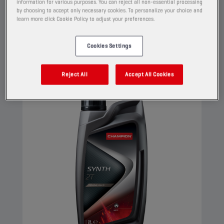
information for various purposes. You can reject all non-essential processing
assure une excellente protection contre les
by choosing to accept only necessary cookies. To personalize your choice and
learn more click Cookie Policy to adjust your preferences.
saletés et les dépôts.
Afficher
Cookies Settings
HUILES MOTEUR
Reject All
Accept All Cookies