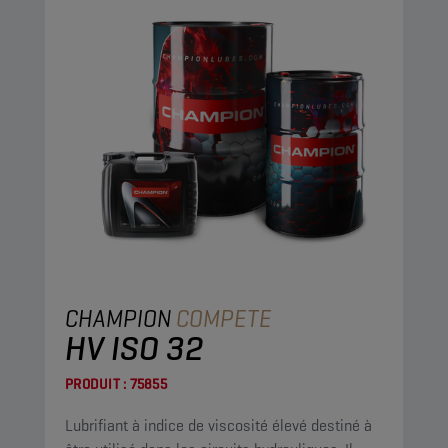
CHAMPION
COMPETE
HV ISO 32
PRODUIT :
75855
Lubrifiant à indice de viscosité élevé destiné à