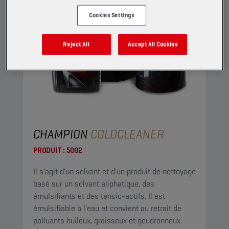
Cookies Settings
Reject All
Accept All Cookies
CHAMPION
COLDCLEANER
PRODUIT :
5002
Il s'agit d'un solvant et d'un produit de nettoyage
basé sur un solvant aliphatique, des
émulsifiants et des tensio-actifs. Il est
émulsifiable à l'eau et convient au retrait de
polluants huileux, graisseux et goudronneux.