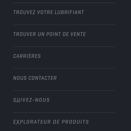
Motos
Boostez votre activité
Moto et Véhicules tout-terrain
TROUVEZ VOTRE LUBRIFIANT
Poids lourds
Devenir distributeur
Industrie
TROUVER UN POINT DE VENTE
Marine
Autre
CARRIÈRES
NOUS CONTACTER
SUIVEZ-NOUS
info@championlubes.com
+32 3 870 00 20
EXPLORATEUR DE PRODUITS
Georges Gilliotstraat, 52 2620 Hemiksem