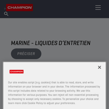
TROUVEZ VOTRE LUBRIFIANT
Trouver un point de vente
À propos de Champion
Produits
français
Actualités
MARINE - LIQUIDES D’ENTRETIEN
PRÉCISER
AFFICHER
Our site enables script (e.g. cookies) that is able to read, store, and write
LIQUIDES D’ENTRETIEN
information on your browser and in your device. The information processed by
this script includes data related to your browsing activity. We use this
information for various purposes. You can reject all non-essential processing
by choosing to accept only necessary cookies. To personalize your choice and
learn more click Cookie Policy to adjust your preferences.