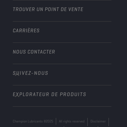
TROUVER UN POINT DE VENTE
Marine
Autre
CARRIÈRES
NOUS CONTACTER
SUIVEZ-NOUS
info@championlubes.com
+32 3 870 00 20
EXPLORATEUR DE PRODUITS
Georges Gilliotstraat, 52 2620 Hemiksem
Belgium
Champion Lubricants ©2025
All rights reserved
Disclaimer