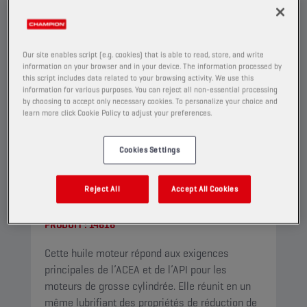
Our site enables script (e.g. cookies) that is able to read, store, and write
information on your browser and in your device. The information processed by
this script includes data related to your browsing activity. We use this
information for various purposes. You can reject all non-essential processing
by choosing to accept only necessary cookies. To personalize your choice and
learn more click Cookie Policy to adjust your preferences.
Cookies Settings
CHAMPION
ACTIVE DEFENCE
Reject All
Accept All Cookies
15W-40 CI-4
PRODUIT :
14616
Cette huile moteur répond aux exigences
principales de l’ACEA et de l’API pour les
moteurs de grosse cylindrée. Elle réunit en un
même lubrifiant des propriétés de réduction de