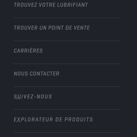
Moto et Véhicules tout-terrain
TROUVEZ VOTRE LUBRIFIANT
Poids lourds
Devenir distributeur
Industrie
TROUVER UN POINT DE VENTE
Marine
Autre
CARRIÈRES
NOUS CONTACTER
SUIVEZ-NOUS
info@championlubes.com
+32 3 870 00 20
EXPLORATEUR DE PRODUITS
Georges Gilliotstraat, 52 2620 Hemiksem
Belgium