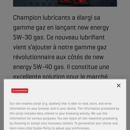
Champion lubricants a élargi sa
gamme gaz en lançant new energy
5W-30 gas. Ce nouveau lubrifiant
vient s’ajouter à notre gamme gaz
révolutionnaire aux côtés de new
energy 5W-40 gas. Il constitue une
excellente solution pour le marché
des véhicules à carburant alternatif!
Our site enables script (e.g. cookies) that is able to read, store, and write
Saviez-vous que les véhicules au gaz
information on your browser and in your device. The information processed by
représentent
3,2 % des voitures de tourisme et 1,5 %
this script includes data related to your browsing activity. We use this
information for various purposes. You can reject all non-essential processing
des véhicules utilitaires légers
en Europe ? Ces
by choosing to accept only necessary cookies. To personalize your choice and
véhicules utilisent le
GPL
et le
GNC
pour réduire les
learn more click Cookie Policy to adjust your preferences.