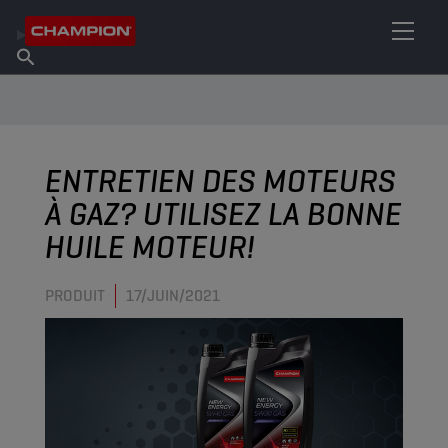
TROUVEZ VOTRE LUBRIFIANT
Trouver un point de vente
À propos de Champion
Produits
français
Actualités
ENTRETIEN DES MOTEURS
À GAZ? UTILISEZ LA BONNE
HUILE MOTEUR!
PRODUIT
17/JUIN/2021