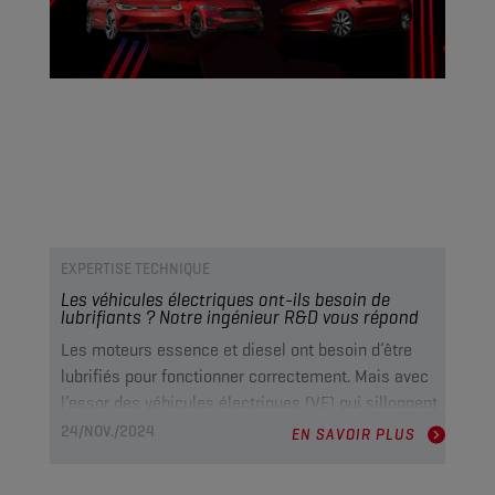
EXPERTISE TECHNIQUE
Les véhicules électriques ont-ils besoin de
lubrifiants ? Notre ingénieur R&D vous répond
Les moteurs essence et diesel ont besoin d’être
lubrifiés pour fonctionner correctement. Mais avec
l’essor des véhicules électriques (VE) qui sillonnent
les routes, vous vous posez peut-être la question
24/NOV./2024
EN SAVOIR PLUS
suivante : Les lubrifiants sont-ils encore
nécessaires ? Nous avons interrogé notre ingénieur