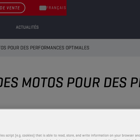
DE VENTE
FRANÇAIS
ACTUALITÉS
OTOS POUR DES PERFORMANCES OPTIMALES
 DES MOTOS POUR DES
les script (e.g. cookies) that is able to read, store, and write information on your browser and