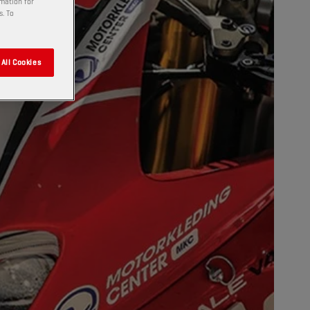
rmation for
s. To
All Cookies