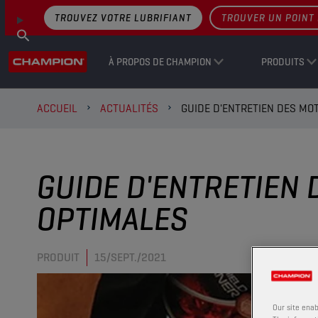
TROUVEZ VOTRE LUBRIFIANT
TROUVER UN POINT 
À PROPOS DE CHAMPION
PRODUITS
ACCUEIL
ACTUALITÉS
GUIDE D'ENTRETIEN DES M
GUIDE D'ENTRETIEN
OPTIMALES
PRODUIT
15/SEPT./2021
Our site enab