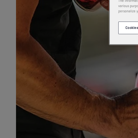
The informati
various purpo
personalize y
Cookies