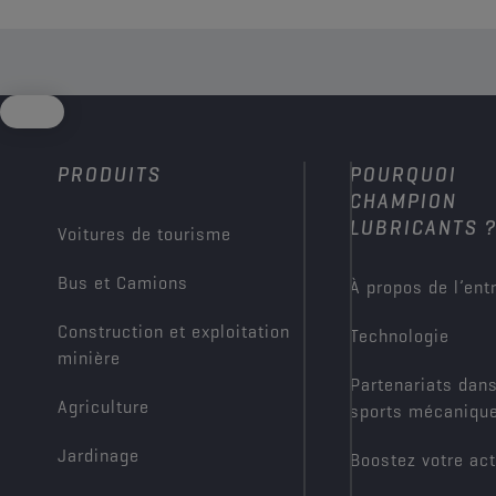
l’équipe sur circuit grâce à ses innovations et ses
technologies de lubrification de pointe, tout en co-
développant des solutions avancées spécialement
conçues pour les conditions extrêmes de la course
d’endurance.
PRODUITS
POURQUOI
CHAMPION
LUBRICANTS 
Voitures de tourisme
Bus et Camions
À propos de l’ent
Construction et exploitation
Technologie
minière
Partenariats dans
Agriculture
sports mécaniqu
Jardinage
Boostez votre act