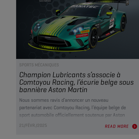
SPORTS MÉCANIQUES
Champion Lubricants s’associe à
Comtoyou Racing, l’écurie belge sous
bannière Aston Martin
Nous sommes ravis d’annoncer un nouveau
partenariat avec Comtoyou Racing, l’équipe belge de
sport automobile officiellement soutenue par Aston
Martin Racing (AMR) et basée à Gembloux, en Belgique.
21/FÉVR./2025
READ MORE
En tant que Partenaire Lubrifiants
Officiel, Champion accompagnera les performances de