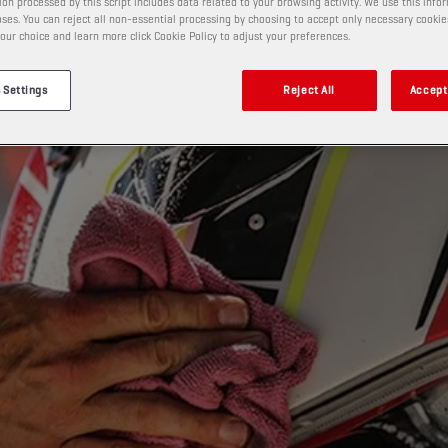
on processed by this script includes data related to your browsing activity. We use this info
ses. You can reject all non-essential processing by choosing to accept only necessary cookie
our choice and learn more click Cookie Policy to adjust your preferences.
 Settings
Reject All
Accept 