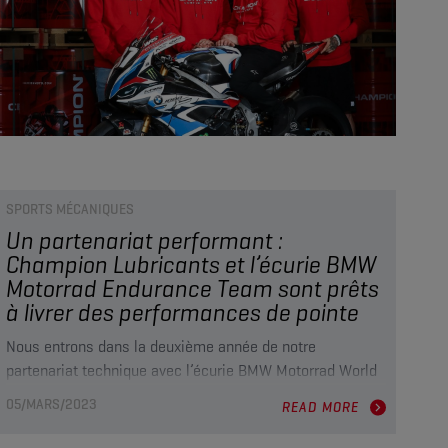
SPORTS MÉCANIQUES
Un partenariat performant :
Champion Lubricants et l’écurie BMW
Motorrad Endurance Team sont prêts
à livrer des performances de pointe
Nous entrons dans la deuxième année de notre
partenariat technique avec l’écurie BMW Motorrad World
Endurance-Team. Dans cet entretien exclusif, le directeur
05/MARS/2023
READ MORE
de l’écurie Werner Daemen présente les points forts de
ce partenariat.