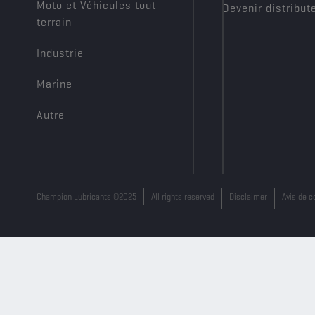
Moto et Véhicules tout-
Devenir distribut
terrain
Industrie
Marine
Autre
Champion Lubricants ©2025
All rights reserved
Disclaimer
Avis de c