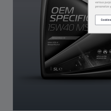
various purpo
personalize y
Cookies