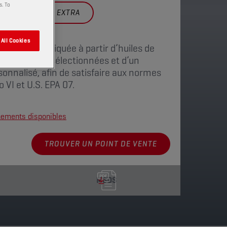
s. To
FIC
15W40 MS EXTRA
All Cookies
ow SAPS » fabriquée à partir d’huiles de
pécialement sélectionnées et d’un
sonnalisé, afin de satisfaire aux normes
o VI et U.S. EPA 07.
nnements disponibles
TROUVER UN POINT DE VENTE
MSDS