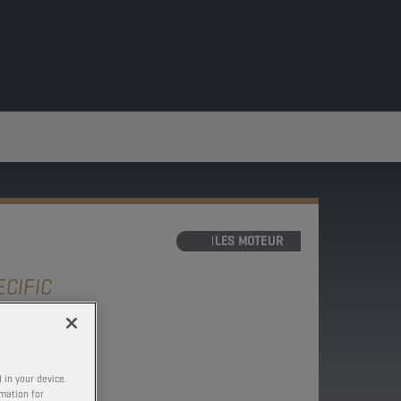
HUILES MOTEUR
CIFIC
S
 in your device.
rmation for