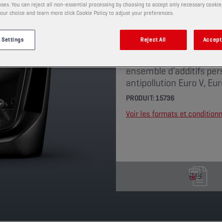
ses. You can reject all non-essential processing by choosing to accept only necessary cookie
CHAMPION
OEM SPECI
our choice and learn more click Cookie Policy to adjust your preferences.
 Settings
Reject All
Accept 
Il s’agit d’une huile « L
base de haute qualité s
ensemble d’additifs per
antipollution Euro V, Eur
PRODUIT: 15736
Voir les formats et conditio
TDS