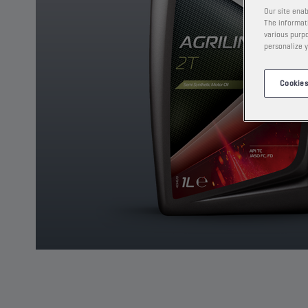
Our site enab
The informati
various purpo
personalize y
Cookies