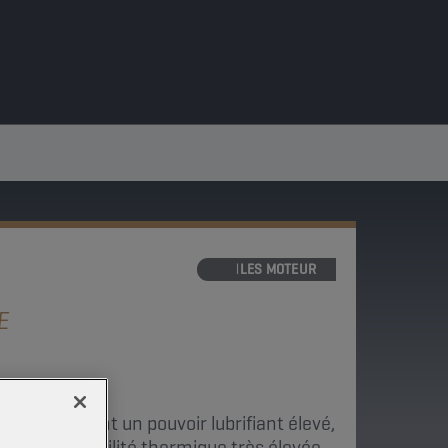
HUILES MOTEUR
E
étique offrant un pouvoir lubrifiant élevé,
s et une stabilité thermique très élevée.