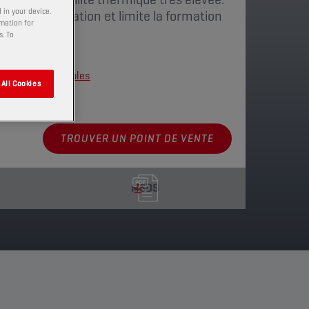
 in your device.
aciliter l'utilisation et limite la formation
rmation for
ent.
s. To
nnements disponibles
All Cookies
TROUVER UN POINT DE VENTE
MSDS