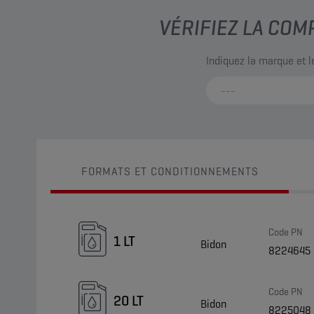
VÉRIFIEZ LA COM
Indiquez la marque et 
FORMATS ET CONDITIONNEMENTS
Code PN
1 LT
Bidon
8224645
Code PN
20 LT
Bidon
8225048