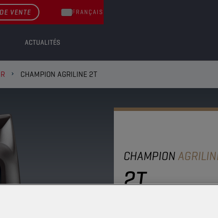
DE VENTE
FRANÇAIS
ACTUALITÉS
UR
CHAMPION AGRILINE 2T
CHAMPION
AGRILIN
2T
Un lubrifiant semi-synth
une limitation des dépôt