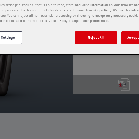
les script (e.g. cookies) that is able to read, store, and write information on your browser and
Il est pré-dilué pour en f
on processed by this script includes data related to your browsing activity. We use this info
de fumées d'échappem
ses. You can reject all non-essential processing by choosing to accept only necessary cookie
our choice and learn more click Cookie Policy to adjust your preferences.
PRODUIT: 1910
Voir les formats et conditio
 Settings
Reject All
Accept 
TDS