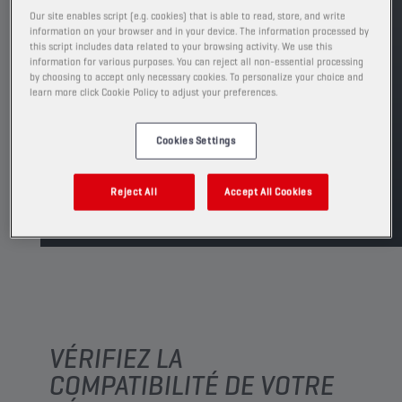
Our site enables script (e.g. cookies) that is able to read, store, and write
PRODUIT: 29170
information on your browser and in your device. The information processed by
Voir les formats et conditionnements
this script includes data related to your browsing activity. We use this
information for various purposes. You can reject all non-essential processing
disponibles
by choosing to accept only necessary cookies. To personalize your choice and
learn more click Cookie Policy to adjust your preferences.
TROUVER UN POINT DE VENTE
Cookies Settings
TDS
MSDS
Reject All
Accept All Cookies
VÉRIFIEZ LA
COMPATIBILITÉ DE VOTRE