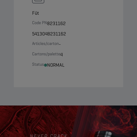
Fût
Code PN
8231162
5413048231162
Articles/carton
-
Cartons/palette
4
Status
NORMAL