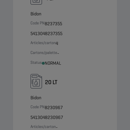
Bidon
Code PN
8237355
5413048237355
Articles/carton
4
Cartons/palette
-
Status
NORMAL
20 LT
Bidon
Code PN
8230967
5413048230967
Articles/carton
-