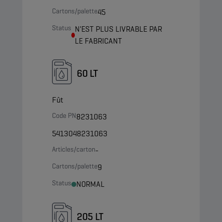
Cartons/palette
45
Status
N'EST PLUS LIVRABLE PAR
LE FABRICANT
60 LT
Fût
Code PN
8231063
5413048231063
Articles/carton
-
Cartons/palette
9
Status
NORMAL
205 LT