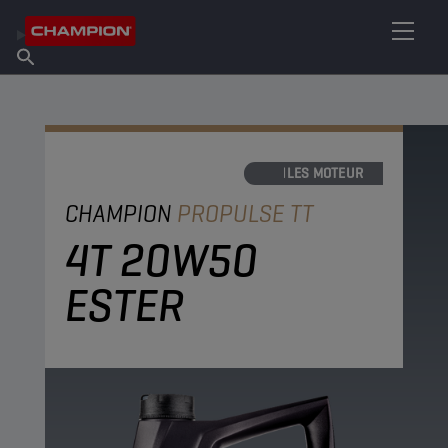
TROUVEZ VOTRE LUBRIFIANT
Trouver un point de vente
À propos de Champion
Produits
français
Actualités
HUILES MOTEUR
CHAMPION
PROPULSE TT
4T 20W50
ESTER