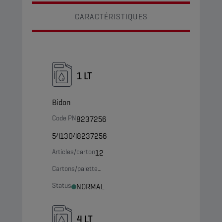
CARACTÉRISTIQUES
1 LT
Bidon
Code PN
8237256
5413048237256
Articles/carton
12
Cartons/palette
-
Status
NORMAL
4 LT