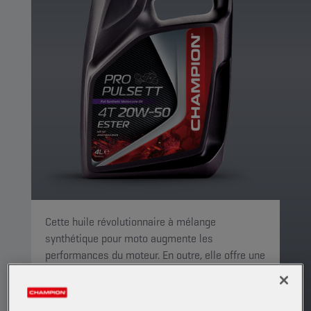
Cette huile révolutionnaire à mélange
synthétique pour moto augmente les
performances du moteur. En outre, elle offre une
protection complète à toutes les pièces du
moteur, de la transmission et de l'embrayage à
bain d'huile.