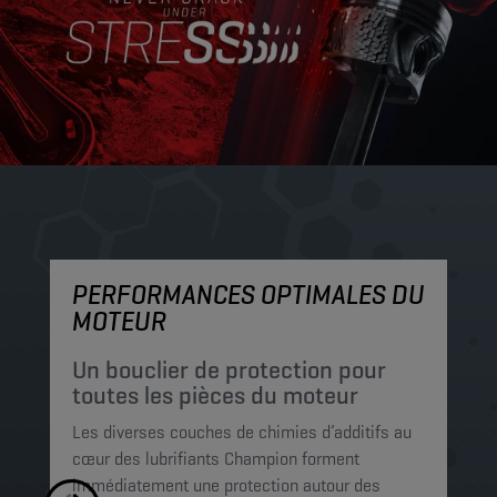
PERFORMANCES OPTIMALES DU
P
MOTEUR
P
c
Un bouclier de protection pour
p
toutes les pièces du moteur
Le
Les diverses couches de chimies d’additifs au
mi
cœur des lubrifiants Champion forment
pe
immédiatement une protection autour des