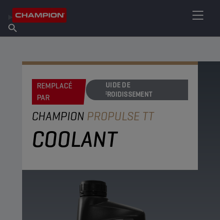
TROUVEZ VOTRE LUBRIFIANT
Trouver un point de vente
À propos de Champion
Produits
français
Actualités
REMPLACÉ
LIQUIDE DE
REFROIDISSEMENT
PAR
CHAMPION
PROPULSE TT
COOLANT