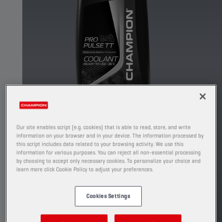
Our site enables script (e.g. cookies) that is able to read, store, and write
information on your browser and in your device. The information processed by
this script includes data related to your browsing activity. We use this
Remplacé par
information for various purposes. You can reject all non-essential processing
by choosing to accept only necessary cookies. To personalize your choice and
learn more click Cookie Policy to adjust your preferences.
CHAMPION
PROPULSE TT
COOLANT
Cookies Settings
Ce liquide de refroidissement moteur à base de