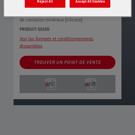
Reject All
Accept All Cookies
MEG « lobrid » de qualité supérieure associe la
technologie d'additif organique à des inhibiteurs
de corrosion minéraux (silicate).
PRODUIT: 50105
Voir les formats et conditionnements
disponibles
TROUVER UN POINT DE VENTE
TDS
MSDS