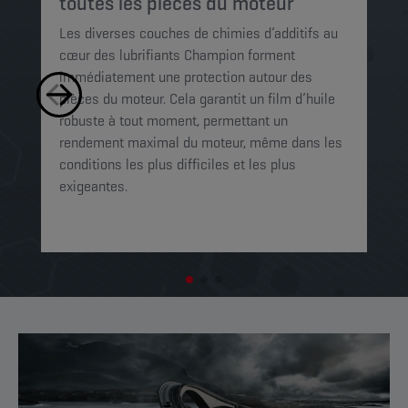
p
toutes les pièces du moteur
Le
Les diverses couches de chimies d’additifs au
mi
cœur des lubrifiants Champion forment
pe
immédiatement une protection autour des
le
pièces du moteur. Cela garantit un film d’huile
Ce
robuste à tout moment, permettant un
mo
rendement maximal du moteur, même dans les
op
conditions les plus difficiles et les plus
exigeantes.