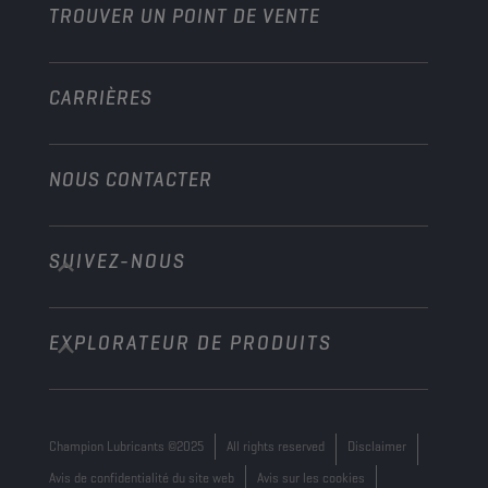
TROUVER UN POINT DE VENTE
Marine
Autre
CARRIÈRES
NOUS CONTACTER
SUIVEZ-NOUS
info@championlubes.com
+32 3 870 00 20
EXPLORATEUR DE PRODUITS
Georges Gilliotstraat, 52 2620 Hemiksem
Belgium
Champion Lubricants ©2025
All rights reserved
Disclaimer
Avis de confidentialité du site web
Avis sur les cookies