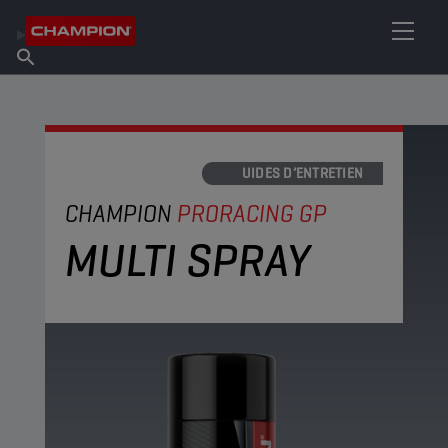
TROUVEZ VOTRE LUBRIFIANT
Trouver un point de vente
À propos de Champion
Produits
français
Actualités
LIQUIDES D’ENTRETIEN
CHAMPION
PRORACING GP
MULTI SPRAY