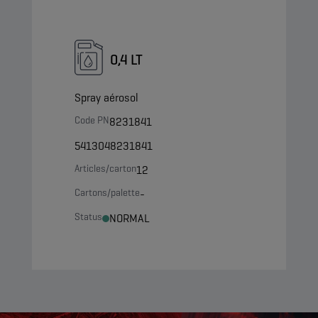
0,4 LT
Spray aérosol
Code PN
8231841
5413048231841
Articles/carton
12
Cartons/palette
-
Status
NORMAL