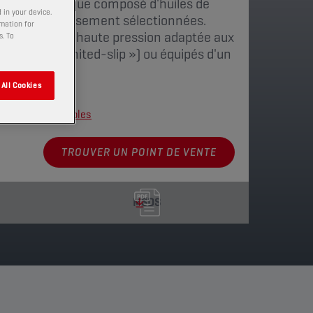
t semi-synthétique composé d'huiles de
 in your device.
es et soigneusement sélectionnées.
rmation for
fiant sous très haute pression adaptée aux
s. To
t limité (« limited-slip ») ou équipés d'un
.
All Cookies
nnements disponibles
TROUVER UN POINT DE VENTE
MSDS