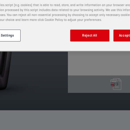
Il s'agit d'un lubrifian
les script (e.g. cookies) that is able to read, store, and write information on your browser and
base hautement raffiné
on processed by this script includes data related to your browsing activity. We use this info
Cette huile est un lubri
ses. You can reject all non-essential processing by choosing to accept only necessary cookie
our choice and learn more click Cookie Policy to adjust your preferences.
différentiels à glissemen
dispositif de verrouillage
 Settings
Reject All
Accept 
PRODUIT: 2410
Voir les formats et conditio
TDS