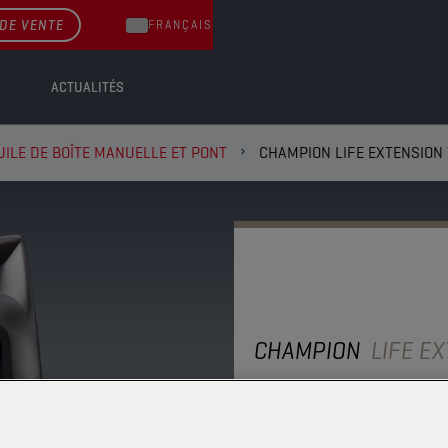
DE VENTE
FRANÇAIS
ACTUALITÉS
UILE DE BOÎTE MANUELLE ET PONT
CHAMPION LIFE EXTENSION 
CHAMPION
LIFE E
75W90 LS