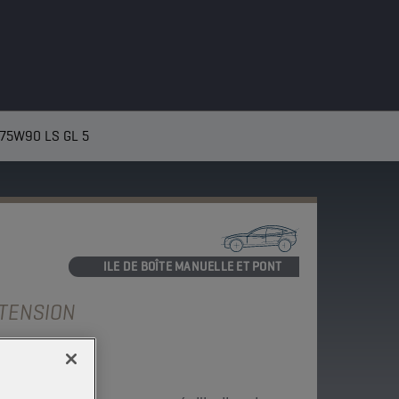
75W90 LS GL 5
HUILE DE BOÎTE MANUELLE ET PONT
XTENSION
 GL 5