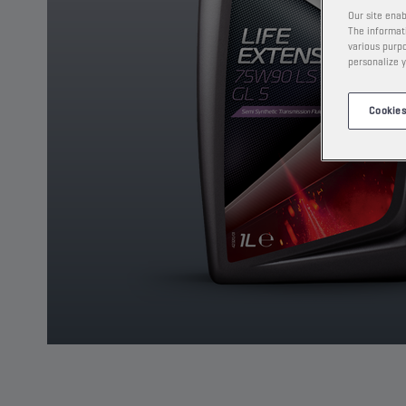
Our site enab
The informati
various purpo
personalize y
Cookies