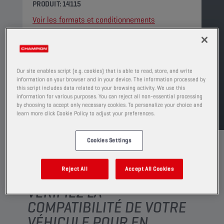
PRODUIT: 14115
Voir les formats et conditionnements
disponibles
TROUVER UN POINT DE VENTE
Our site enables script (e.g. cookies) that is able to read, store, and write
information on your browser and in your device. The information processed by
this script includes data related to your browsing activity. We use this
TDS
MSDS
information for various purposes. You can reject all non-essential processing
by choosing to accept only necessary cookies. To personalize your choice and
learn more click Cookie Policy to adjust your preferences.
Cookies Settings
Reject All
Accept All Cookies
VÉRIFIEZ LA
COMPATIBILITÉ DE VOTRE
VÉHICULE POUR EN