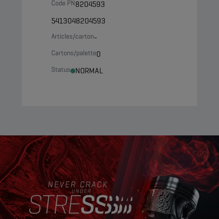
Code PN
8204593
5413048204593
Articles/carton
-
Cartons/palette
0
Status
NORMAL