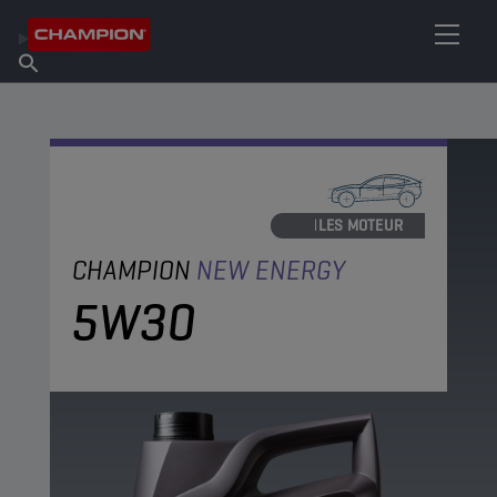
TROUVEZ VOTRE LUBRIFIANT
Trouver un point de vente
À propos de Champion
Produits
français
Actualités
HUILES MOTEUR
CHAMPION
NEW ENERGY
5W30