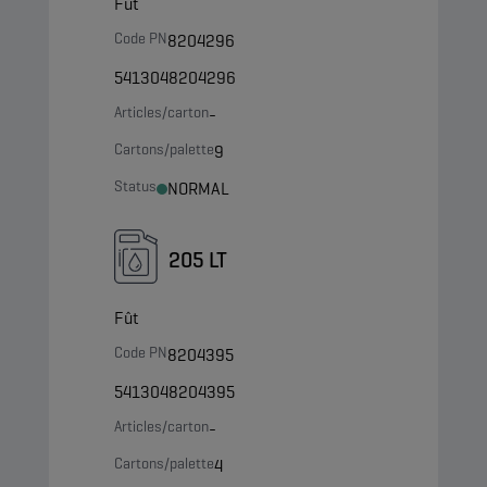
Fût
Code PN
8204296
5413048204296
Articles/carton
-
Cartons/palette
9
Status
NORMAL
205 LT
Fût
Code PN
8204395
5413048204395
Articles/carton
-
Cartons/palette
4