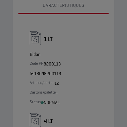
CARACTÉRISTIQUES
1 LT
Bidon
Code PN
8200113
5413048200113
Articles/carton
12
Cartons/palette
-
Status
NORMAL
4 LT