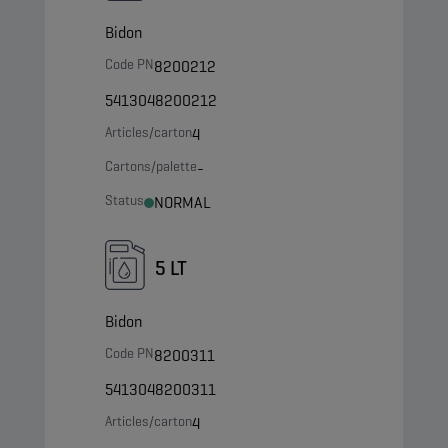
Bidon
Code PN
8200212
5413048200212
Articles/carton
4
Cartons/palette
-
Status
NORMAL
5 LT
Bidon
Code PN
8200311
5413048200311
Articles/carton
4