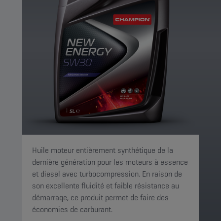
Huile moteur entièrement synthétique de la
dernière génération pour les moteurs à essence
et diesel avec turbocompression. En raison de
son excellente fluidité et faible résistance au
démarrage, ce produit permet de faire des
économies de carburant.