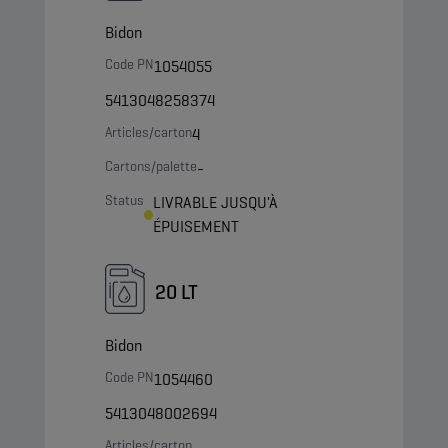
Bidon
Code PN
1054055
5413048258374
Articles/carton
4
Cartons/palette
-
Status
LIVRABLE JUSQU'À
ÉPUISEMENT
20 LT
Bidon
Code PN
1054460
5413048002694
Articles/carton
-