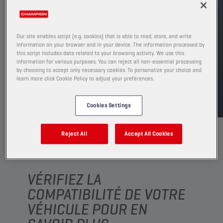
Voir les formats et conditionnements
disponibles
Our site enables script (e.g. cookies) that is able to read, store, and write
information on your browser and in your device. The information processed by
TROUVER UN POINT DE VENTE
this script includes data related to your browsing activity. We use this
information for various purposes. You can reject all non-essential processing
by choosing to accept only necessary cookies. To personalize your choice and
learn more click Cookie Policy to adjust your preferences.
TDS
MSDS
Cookies Settings
Reject All
Accept All Cookies
VÉRIFIEZ LA
COMPATIBILITÉ DE VOTRE
VÉHICULE POUR EN