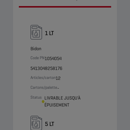
1 LT
Bidon
Code PN
1054054
5413048258176
Articles/carton
12
Cartons/palette
-
Status
LIVRABLE JUSQU'À
ÉPUISEMENT
5 LT