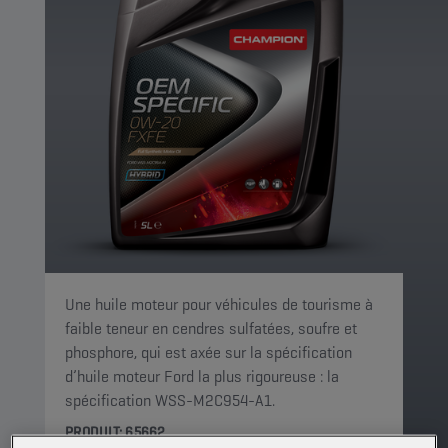
Une huile moteur pour véhicules de tourisme à
faible teneur en cendres sulfatées, soufre et
phosphore, qui est axée sur la spécification
d’huile moteur Ford la plus rigoureuse : la
spécification WSS-M2C954-A1.
PRODUIT: 65662