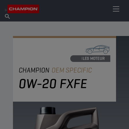
TROUVEZ VOTRE LUBRIFIANT
Trouver un point de vente
À propos de Champion
Produits
français
Actualités
HUILES MOTEUR
CHAMPION
OEM SPECIFIC
0W-20 FXFE