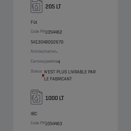
205 LT
Fût
Code PN
1054462
5413048002670
Articles/carton
-
Cartons/palette
4
Status
N'EST PLUS LIVRABLE PAR
LE FABRICANT
1000 LT
IBC
Code PN
1054463