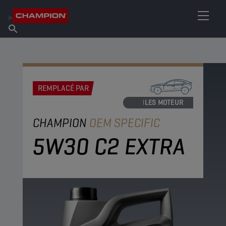
TROUVEZ VOTRE LUBRIFIANT
Trouver un point de vente
À propos de Champion
Produits
français
Actualités
REMPLACÉ PAR
HUILES MOTEUR
CHAMPION
OEM SPECIFIC
5W30 C2 EXTRA