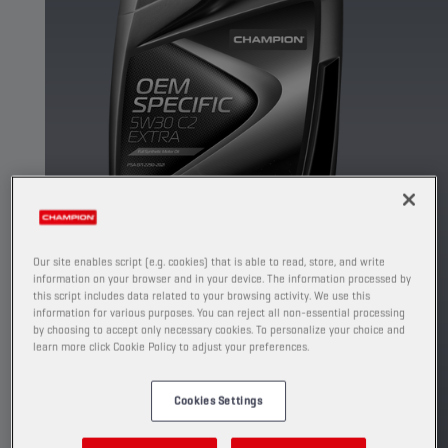
Our site enables script (e.g. cookies) that is able to read, store, and write
information on your browser and in your device. The information processed by
this script includes data related to your browsing activity. We use this
Remplacé par
information for various purposes. You can reject all non-essential processing
by choosing to accept only necessary cookies. To personalize your choice and
learn more click Cookie Policy to adjust your preferences.
CHAMPION
OEM SPECIFIC
5W-
30 C2/C3 P/RN
Cookies Settings