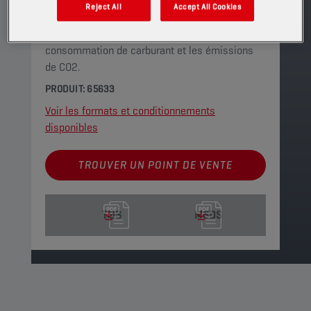
Il s'agit d'une huile moteur hautes
Reject All
Accept All Cookies
performances entièrement synthétique à faible
viscosité, spécialement conçue pour réduire la
consommation de carburant et les émissions
de CO2.
PRODUIT: 65633
Voir les formats et conditionnements
disponibles
TROUVER UN POINT DE VENTE
TDS
MSDS